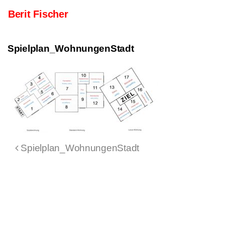
Skip to content
Berit Fischer
Main Navigation
Spielplan_WohnungenStadt
Post navigation
Spielplan_WohnungenStadt